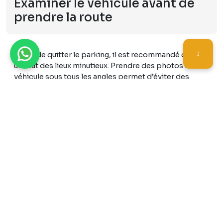
Examiner le véhicule avant de
prendre la route
↓
Avant de quitter le parking, il est recommandé de faire
un état des lieux minutieux. Prendre des photos du
véhicule sous tous les angles permet d’éviter des
litiges à la restitution.
Il est important de signaler immédiatement tout
défaut visible : rayures, impacts, usure des pneus. Une
fiche de contrôle doit être signée par les deux parties.
Ce document servira de référence au retour du
véhicule.
Ne pas négliger l’intérieur : vérifier le bon
fonctionnement des phares, de la climatisation, du
klaxon et du tableau de bord. Un essai rapide peut
permettre de détecter un problème mécanique ou un
voyant anormal.
Ce contrôle ne prend que quelques minutes, mais
peut éviter des discussions prolongées à la fin de la